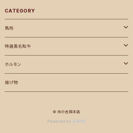
CATEGORY
馬肉
馬刺し
特選黒毛和牛
もも
ホルモン
黒毛和牛ホルモン
揚げ物
黒毛和牛ホルモン
© 肉の吉岡本店
黒毛和牛特上ホルモン
Powered by